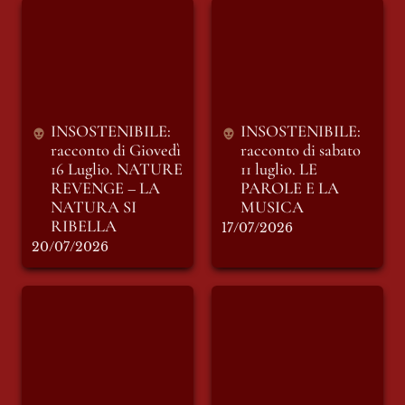
INSOSTENIBILE:
INSOSTENIBILE:
racconto di Giovedì
racconto di sabato 11
16 Luglio. NATURE
luglio. LE PAROLE
REVENGE – LA
E LA MUSICA
NATURA SI
RIBELLA
INSOSTENIBILE: 
INSOSTENIBILE: 
racconto di Giovedì 
racconto di sabato 
16 Luglio. 
NATURE 
11 luglio. LE 
REVENGE – LA 
PAROLE E LA 
NATURA SI 
MUSICA
RIBELLA
17/07/2026
20/07/2026
Tutti al mare!
Motori immobili