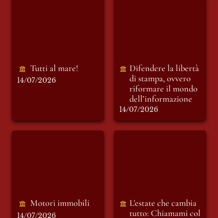
Tutti al mare!
Difendere la libertà
di stampa, ovvero
riformare il mondo
dell’informazione
Tutti al mare!
Difendere la libertà 
di stampa, ovvero 
14/07/2026
riformare il mondo 
dell’informazione 
14/07/2026
Motori immobili
L'estate che cambia
tutto: Chiamami col
tuo nome e il
cinema di Luca
Guadagnino
Motori immobili 
L'estate che cambia 
tutto: 
Chiamami col 
14/07/2026