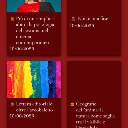
contemporaneo
Più di un semplice 
Non è una fase
abito:
 l
a psicologia 
10/06/2026
del costume nel 
cinema 
contemporaneo
10/06/2026
Lettera editoriale:
Geografie
oltre l’arcobaleno
dell’anima: la natura
come soglia tra il
visibile e l’invisibile
Lettera editoriale: 
Geografie 
oltre l’arcobaleno 
dell’anima: la 
natura come soglia 
10/06/2026
tra il visibile e 
l’invisibile