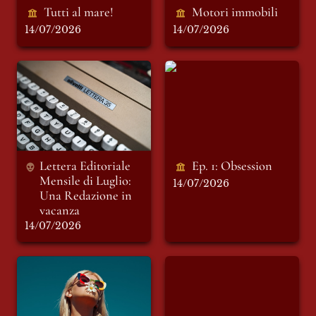
Tutti al mare!
Motori immobili 
14/07/2026
14/07/2026
Lettera Editoriale
Ep. 1: Obsession
Mensile di Luglio:
Una Redazione in
vacanza
Lettera Editoriale 
Ep. 1: Obsession
Mensile di Luglio: 
14/07/2026
Una Redazione in 
14/07/2026
Più di un semplice
Non è una fase
abito: la psicologia
del costume nel
cinema