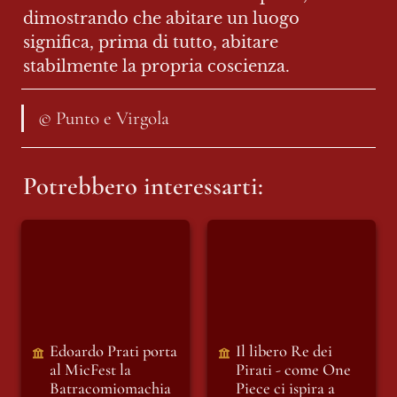
dimostrando che abitare un luogo 
significa, prima di tutto, abitare 
stabilmente la propria coscienza.
© Punto e Virgola
Potrebbero interessarti:
Edoardo Prati porta
Il libero Re dei Pirati
al MicFest la
- come One Piece ci
Batracomiomachia
ispira a cambiare il
e riflette, ai
mondo
microfoni di Punto
e Virgola
Indipendente, sul
Edoardo Prati porta 
Il libero Re dei 
linguaggio della
al MicFest la
Pirati - come One 
guerra e sul rumore
Batracomiomachia 
Piece ci ispira a 