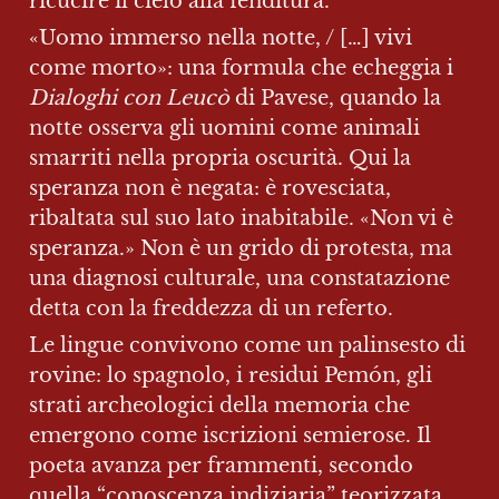
ricucire il cielo alla fenditura.
«Uomo immerso nella notte, / […] vivi 
come morto»: una formula che echeggia i 
Dialoghi con Leucò
 di Pavese, quando la 
notte osserva gli uomini come animali 
smarriti nella propria oscurità. Qui la 
speranza non è negata: è rovesciata, 
ribaltata sul suo lato inabitabile. «Non vi è 
speranza.» Non è un grido di protesta, ma 
una diagnosi culturale, una constatazione 
detta con la freddezza di un referto.
Le lingue convivono come un palinsesto di 
rovine: lo spagnolo, i residui Pemón, gli 
strati archeologici della memoria che 
emergono come iscrizioni semierose. Il 
poeta avanza per frammenti, secondo 
quella “conoscenza indiziaria” teorizzata 