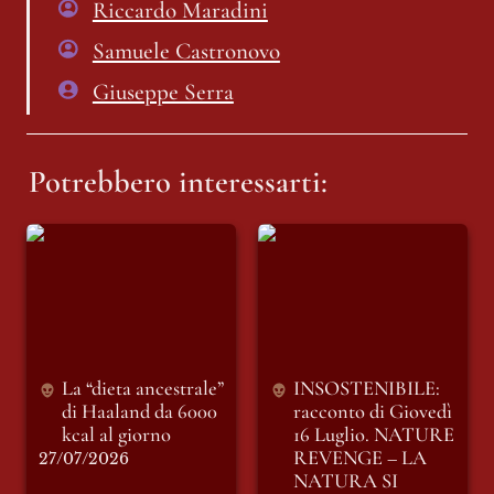
Riccardo Maradini
Samuele Castronovo
Giuseppe Serra
Potrebbero interessarti:
La “dieta ancestrale”
INSOSTENIBILE:
di Haaland da 6000
racconto di Giovedì
kcal al giorno
16 Luglio. NATURE
REVENGE – LA
NATURA SI
RIBELLA
La “dieta ancestrale” 
INSOSTENIBILE: 
di Haaland da 6000 
racconto di Giovedì 
kcal al giorno
16 Luglio. 
NATURE 
REVENGE – LA 
27/07/2026
NATURA SI 