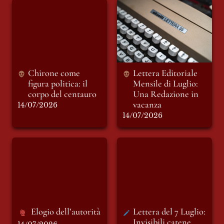
Chirone come figura
Lettera Editoriale
politica: il corpo del
Mensile di Luglio:
centauro
Una Redazione in
vacanza
Chirone come 
Lettera Editoriale 
figura politica: il 
Mensile di Luglio: 
corpo del centauro 
Una Redazione in 
14/07/2026
14/07/2026
Elogio dell’autorità
Lettera del 7 Luglio:
Invisibili catene
rivestite di Libertà
Elogio dell’autorità 
Lettera del 7 Luglio: 
Invisibili catene 