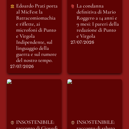
Indipendente, sul
Edoardo Prati porta 
La condanna 
linguaggio della
al MicFest la
definitiva di Mario 
guerra e sul rumore
Batracomiomachia 
Roggero a 14 anni e 
del nostro tempo.
e riflette, ai 
9 mesi: I pareri della 
microfoni di Punto 
redazione di Punto 
e Virgola 
e Virgola
Indipendente, sul 
27/07/2026
linguaggio della 
guerra e sul rumore 
del nostro tempo.
27/07/2026
INSOSTENIBILE:
INSOSTENIBILE:
racconto di Giovedì
racconto di sabato 11
16 Luglio. NATURE
luglio. LE PAROLE
REVENGE – LA
E LA MUSICA
NATURA SI
RIBELLA
INSOSTENIBILE: 
INSOSTENIBILE: 
racconto di Giovedì 
racconto di sabato 