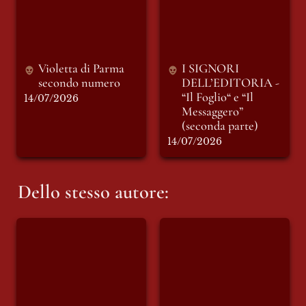
“Il Foglio“ e “Il
Messaggero”
(seconda parte)
Violetta di Parma 
I SIGNORI 
secondo numero 
DELL’EDITORIA - 
“Il Foglio“ e “Il 
14/07/2026
Messaggero” 
(seconda parte)
14/07/2026
Dello stesso autore:
Edoardo Prati porta
La condanna
al MicFest la
definitiva di Mario
Batracomiomachia
Roggero a 14 anni e
e riflette, ai
9 mesi: I pareri della
microfoni di Punto
redazione di Punto e
e Virgola
Virgola