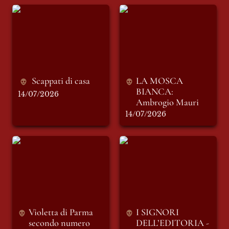
Scappati di casa
LA MOSCA
BIANCA: Ambrogio
Mauri
Scappati di casa
LA MOSCA 
BIANCA: 
14/07/2026
Ambrogio Mauri
14/07/2026
Violetta di Parma
I SIGNORI
secondo numero
DELL’EDITORIA -
“Il Foglio“ e “Il
Messaggero”
(seconda parte)
Violetta di Parma 
I SIGNORI 
secondo numero 
DELL’EDITORIA - 