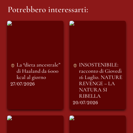
Potrebbero interessarti:
La “dieta ancestrale”
INSOSTENIBILE:
di Haaland da 6000
racconto di Giovedì
kcal al giorno
16 Luglio. NATURE
REVENGE – LA
NATURA SI
RIBELLA
La “dieta ancestrale” 
INSOSTENIBILE: 
di Haaland da 6000 
racconto di Giovedì 
kcal al giorno
16 Luglio. 
NATURE 
REVENGE – LA 
27/07/2026
NATURA SI 
RIBELLA
20/07/2026
INSOSTENIBILE:
Erdogan, salvaci
racconto di sabato 11
tutti
luglio. LE PAROLE