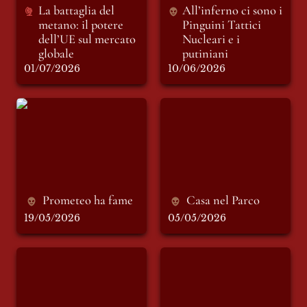
La battaglia del 
All’inferno ci sono i 
metano: il potere 
Pinguini Tattici 
dell’UE sul mercato 
Nucleari e i 
globale
putiniani
01/07/2026
10/06/2026
Prometeo ha fame
Casa nel Parco
Prometeo ha fame
Casa nel Parco
19/05/2026
05/05/2026
L'Iraq al posto del
Polymarket, Van
Canale di Suez: un
Dyke e Marcuse
corridoio logistico
tra Golfo ed Europa