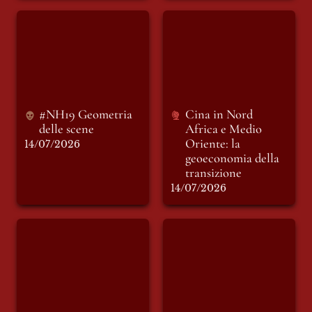
#NH19 Geometria
Cina in Nord Africa
delle scene
e Medio Oriente: la
geoeconomia della
transizione
#NH19 Geometria 
Cina in 
Nord 
delle scene
Africa e Medio 
Oriente: la 
14/07/2026
geoeconomia della 
transizione
14/07/2026
La battaglia del
All’inferno ci sono i
metano: il potere
Pinguini Tattici
dell’UE sul mercato
Nucleari e i
globale
putiniani