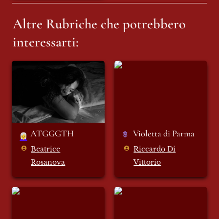
Altre Rubriche che potrebbero 
interessarti:
ATGGGTH
Violetta di Parma
ATGGGTH
Violetta di Parma 
👩‍🦳
Beatrice
Riccardo Di
Rosanova
Vittorio
Insostenibile
Sottopelle