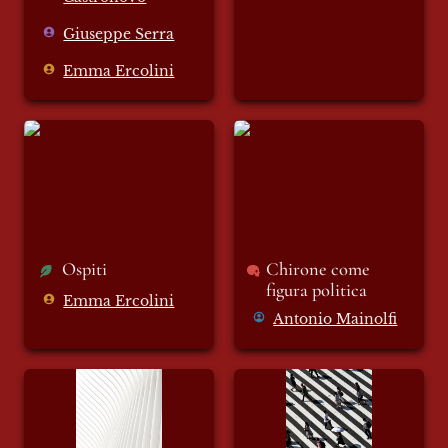
Giuseppe Serra
Emma Ercolini
Ospiti
Chirone come figura
politica
Ospiti
Chirone come 
figura politica
Emma Ercolini
Antonio Mainolfi
La mosca bianca
Impronte sparse di
umana necessità