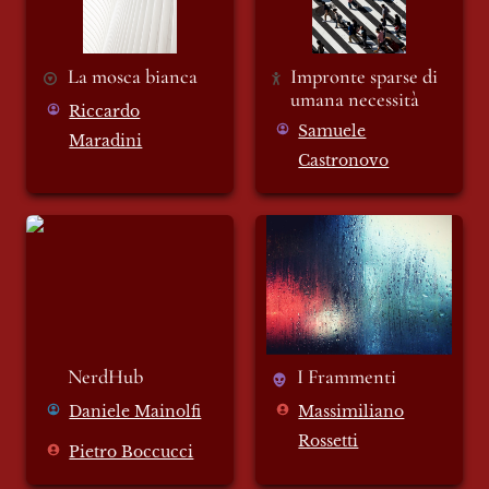
La mosca bianca
Impronte sparse di 
umana necessità
Riccardo
Samuele
Maradini
Castronovo
NerdHub
I Frammenti
NerdHub
I Frammenti
Daniele Mainolfi
Massimiliano
Rossetti
Pietro Boccucci