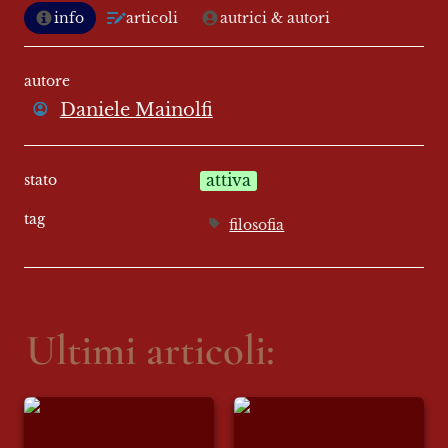
info
articoli
autrici & autori
autore
Daniele Mainolfi
stato
attiva
tag
filosofia
Ultimi articoli:
All’inferno ci sono i
Prometeo ha fame
Pinguini Tattici