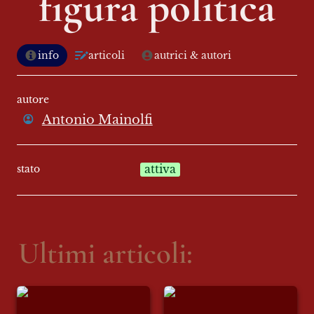
figura politica
info
articoli
autrici & autori
autore
Antonio Mainolfi
stato
attiva
Ultimi articoli:
Chirone come figura
Chirone come figura
politica: il corpo del
politica: