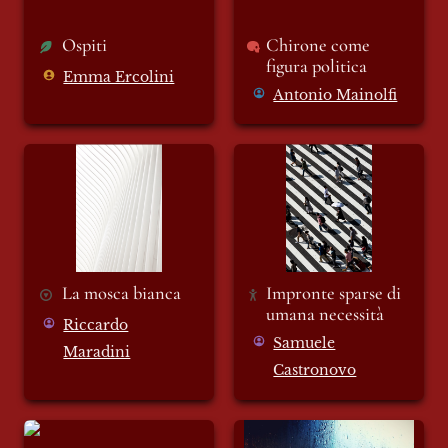
Ospiti
Chirone come 
figura politica
Emma Ercolini
Antonio Mainolfi
La mosca bianca
Impronte sparse di
umana necessità
La mosca bianca
Impronte sparse di 
umana necessità
Riccardo
Samuele
Maradini
Castronovo
NerdHub
I Frammenti