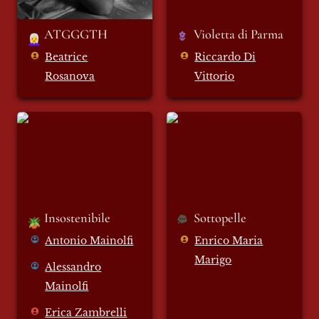
ATGGGTH
Violetta di Parma 
👩‍🦳
Beatrice
Riccardo Di
Rosanova
Vittorio
Insostenibile
Sottopelle
Insostenibile 
Sottopelle
🪴
Antonio Mainolfi
Enrico Maria
Marigo
Alessandro
Mainolfi
Erica Zambrelli