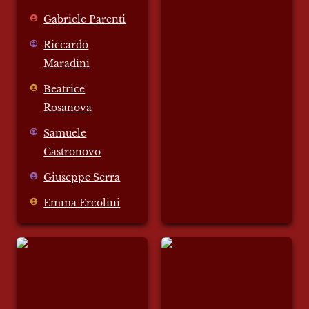
Gabriele Parenti
Riccardo
Maradini
Beatrice
Rosanova
Samuele
Castronovo
Giuseppe Serra
Emma Ercolini
Ospiti
Chirone come figura
politica