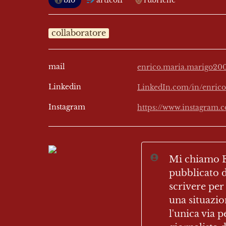
bio
articoli
rubriche
collaboratore
mail
enrico.maria.marigo2
Linkedin
LinkedIn.com/in/enric
Instagram
https://www.instagram.
Mi chiamo En
pubblicato d
scrivere per
una situazio
l'unica via 