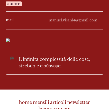
autore
mail
manuel.visani4@gmail.com
L’infinita complessità delle cose, 
streben e αἰσθάνομαι
home
mensili
articoli
newsletter
lavora con noi