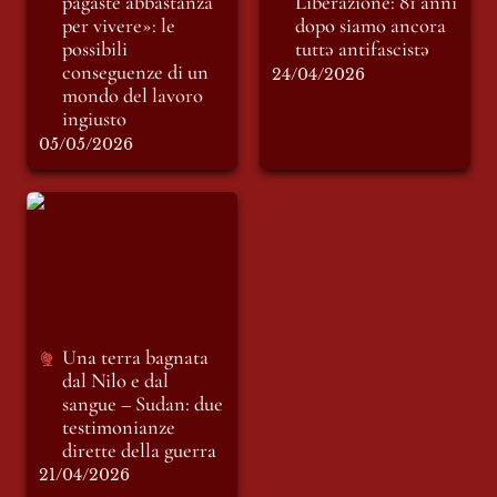
pagaste abbastanza 
Liberazione: 81 anni 
per vivere»: le 
dopo siamo ancora 
possibili 
tutt
ə
 antifascist
ə
conseguenze di un 
24/04/2026
mondo del lavoro 
ingiusto
05/05/2026
Una terra bagnata
dal Nilo e dal sangue
– Sudan: due
testimonianze
dirette della guerra
Una terra bagnata 
dal Nilo e dal 
sangue – Sudan: due 
testimonianze 
dirette della guerra
21/04/2026