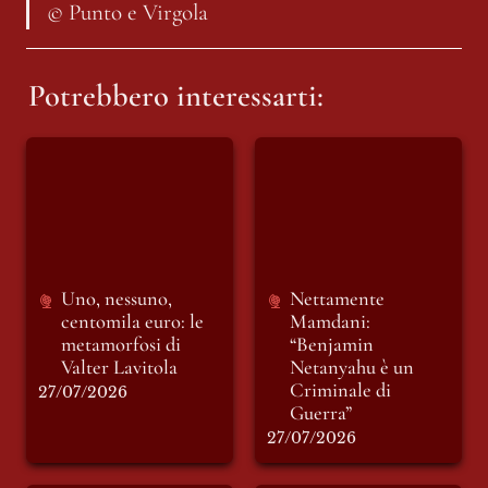
© Punto e Virgola
Potrebbero interessarti:
Uno, nessuno,
Nettamente
centomila euro: le
Mamdani:
metamorfosi di
“Benjamin
Valter Lavitola
Netanyahu è un
Criminale di
Guerra”
Uno, nessuno, 
Nettamente 
centomila euro: le 
Mamdani: 
metamorfosi di 
“Benjamin 
Valter Lavitola
Netanyahu è un 
Criminale di 
27/07/2026
Guerra”
27/07/2026