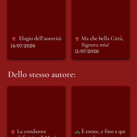
Signora mia!
Elogio dell’autorità 
Ma che bella Città, 
Signora mia!
14/07/2026
11/07/2026
Dello stesso autore:
La condanna
È estate, e fino a qui
definitiva di Mario
tutto bene
Roggero a 14 anni e
9 mesi: I pareri della
redazione di Punto e
Virgola
La condanna 
È estate, e fino a qui 