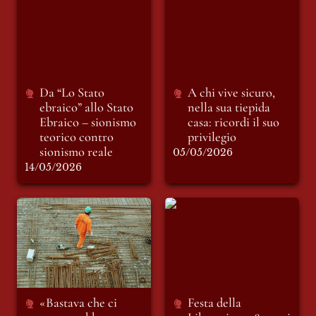
ebraico” allo Stato
nella sua tiepida
Ebraico – sionismo
casa: ricordi il suo
teorico contro
privilegio
sionismo reale
Da “
Lo Stato 
A chi vive sicuro, 
ebraico” 
allo Stato 
nella sua tiepida 
Ebraico – sionismo 
casa: ricordi il suo 
teorico contro 
privilegio
sionismo reale
05/05/2026
14/05/2026
«Bastava che ci
Festa della
pagaste abbastanza
Liberazione: 81 anni
per vivere»: le
dopo siamo ancora
possibili
tuttə antifascistə
conseguenze di un
mondo del lavoro
ingiusto
«Bastava che ci 
Festa della 