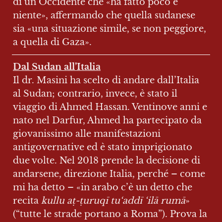
di un Occidente che «ha fatto poco e 
niente», affermando che quella sudanese 
sia «una situazione simile, se non peggiore, 
a quella di Gaza».
Il dr. Masini ha scelto di andare dall’Italia 
al Sudan; contrario, invece, è stato il 
viaggio di Ahmed Hassan. Ventinove anni e 
nato nel Darfur, Ahmed ha partecipato da 
giovanissimo alle manifestazioni 
antigovernative ed è stato imprigionato 
due volte. Nel 2018 prende la decisione di 
andarsene, direzione Italia, perché – come 
mi ha detto – «in arabo c’è un detto che 
recita 
kullu aṭ-ṭuruqī tu‘addī ‘ilā rumā
» 
(“tutte le strade portano a Roma”). Prova la 