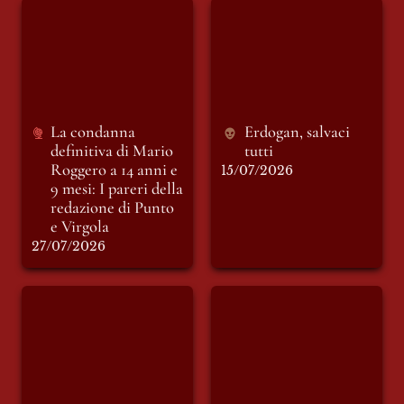
La condanna
Erdogan, salvaci
definitiva di Mario
tutti
Roggero a 14 anni e
9 mesi: I pareri della
redazione di Punto e
Virgola
La condanna 
Erdogan, salvaci 
definitiva di Mario 
tutti
Roggero a 14 anni e 
15/07/2026
9 mesi: I pareri della 
redazione di Punto 
e Virgola
27/07/2026
L’Inferno esiste: Si
Le luci della ribalta:
chiama 764.
vita e miracoli di
Vittorio Sgarbi.