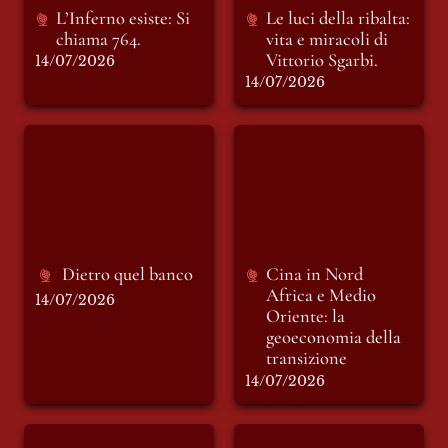
L’Inferno esiste: Si 
Le luci della ribalta: 
chiama 764.
vita e miracoli di 
Vittorio Sgarbi.
14/07/2026
14/07/2026
Dietro quel banco
Cina in Nord Africa
e Medio Oriente: la
geoeconomia della
transizione
Dietro quel banco
Cina in 
Nord 
Africa e Medio 
14/07/2026
Oriente: la 
geoeconomia della 
transizione
14/07/2026
Elogio dell’autorità
Ma che bella Città,