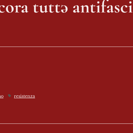
cora tuttə antifasci
mo
resistenza