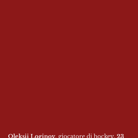
Oleksii Loginov
, giocatore di hockey, 
23 