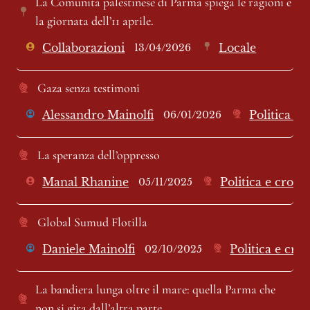
La Comunità palestinese di Parma spiega le ragioni e 
la giornata dell’11 aprile.
Collaborazioni
Locale
13/04/2026
Gaza senza testimoni 
Alessandro Mainolfi
Politica e
06/01/2026
La speranza dell’oppresso 
Manal Rhanine
Politica e crona
05/11/2025
Global Sumud Flotilla
Daniele Mainolfi
Politica e cro
02/10/2025
La bandiera lunga oltre il mare: quella Parma che 
non si gira dall’altra parte