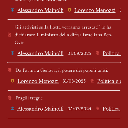
Alessandro Mainolfi
Lorenzo Menozzi
05/
Gli attivisti sulla flotta verranno arrestati” lo ha 
dichiarato Il ministro della difesa israeliana Ben-
Gvir
Alessandro Mainolfi
Politica e 
01/09/2025
Da Parma a Genova, il potere dei popoli uniti.
Lorenzo Menozzi
Politica e cr
31/08/2025
Fragili tregue
Alessandro Mainolfi
Politica e 
05/07/2025