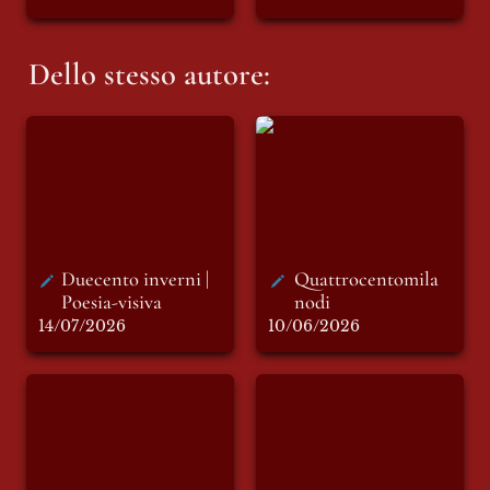
Dello stesso autore:
Duecento inverni |
Quattrocentomila
Poesia-visiva
nodi
Duecento inverni | 
Quattrocentomila 
Poesia-visiva
nodi 
14/07/2026
10/06/2026
TRALUCE |
TRALUCE | Tracce
Cartografie
d’ascendenza
dell’assenza