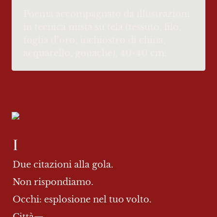
Poema accompagnato da illustrazioni 
in tecnica mista su tela (tessuto, filo, 
foglia d’oro, inchiostro di china, 
acquarello, gouache), 40×40 cm.
I
Due citazioni alla gola.
Non rispondiamo.
Occhi: esplosione nel tuo volto.
Città—