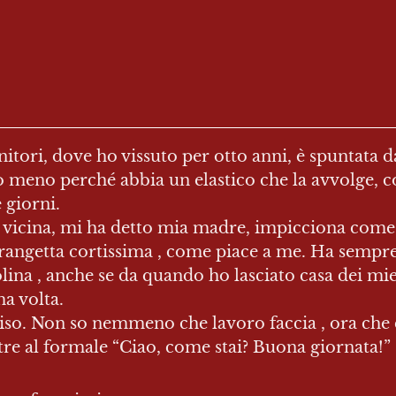
nitori, dove ho vissuto per otto anni, è spuntata 
to meno perché abbia un elastico che la avvolge, c
giorni.

la vicina, mi ha detto mia madre, impicciona come 
 frangetta cortissima , come piace a me. Ha sempre a
ina , anche se da quando ho lasciato casa dei miei g
a volta.

iso. Non so nemmeno che lavoro faccia , ora che c
e al formale “Ciao, come stai? Buona giornata!”
