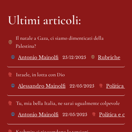
Ultimi articoli:
Il natale a Gaza, ci siamo dimenticati della 
Palestina?
Antonio Mainolfi
Rubriche
25/12/2025
Israele, in lotta con Dio
Alessandro Mainolfi
Politica e
22/05/2025
Tu, mia bella Italia, ne sarai ugualmente colpevole 
Antonio Mainolfi
Politica e cr
22/05/2025
Kashmir: si riaccendono le tensioni