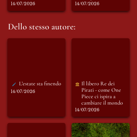
14/07/2026
14/07/2026
Dello stesso autore:
L’estate sta finendo
Il libero Re dei Pirati
- come One Piece ci
ispira a cambiare il
mondo
L’estate sta finendo
Il libero Re dei 
Pirati - come One 
14/07/2026
Piece ci ispira a 
cambiare il mondo
14/07/2026
La libera spiaggia
Muschio
dei Lieti