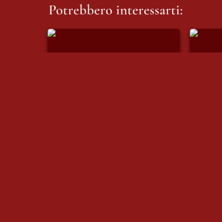
Potrebbero interessarti:
Duecento inverni | Poesia-
Coperti
visiva
luglio:
Duecento inverni | Poesia-
Cope
visiva
lugl
14/07/2026
14/07/
Cartoline
Ecoans
Cartoline
Eco