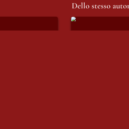
Dello stesso autor
na del mensile di
Benvenuti a casa
 Liberissimi
rtina del mensile di 
Benvenuti a casa
io: Liberissimi
05/05/2026
2026
Il volo
ia
Il volo 
ansia