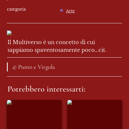
categoria
Arte
Il Multiverso è un concetto di cui 
sappiamo spaventosamente poco…cit.
© Punto e Virgola
Potrebbero interessarti:
Duecento inverni |
Copertina del
Poesia-visiva
mensile di luglio:
Liberissimi