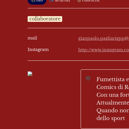
bio
articoli
rubriche
collaboratore
mail
gianpaolo.pagliarigpp
Instagram
http://www.instagram.c
Fumettista e 
Comics di Re
Con una fort
Attualmente 
Quando non d
dello sport