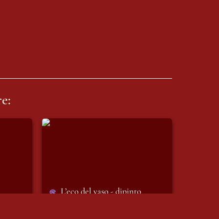
e:
L’eco del vaso - dipinto
L’eco del vaso - dipinto
05/11/2025