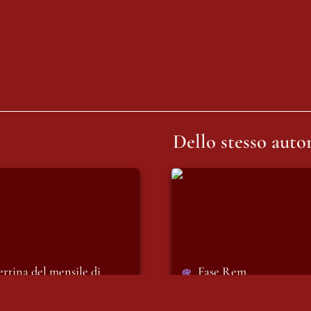
Dello stesso autor
na del mensile di
Fase Rem
 Liberissimi
rtina del mensile di 
Fase Rem
io: Liberissimi
05/02/2026
2026