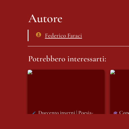
Autore
Federico Faraci
Potrebbero interessarti:
Duecento inverni | Poesia-
Coperti
visiva
luglio:
Duecento inverni | Poesia-
Cope
visiva
lugl
14/07/2026
14/07/