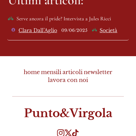
Serve ancora il pride? Intervista a Jules Ricci 
Clara Dall’Aglio
Società
09/06/2025
home
mensili
articoli
newsletter
lavora con noi
Punto&Virgola