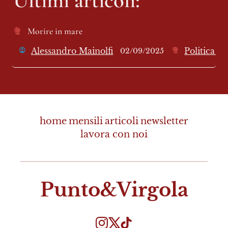
Morire in mare
Alessandro Mainolfi
Politica e
02/09/2025
home
mensili
articoli
newsletter
lavora con noi
Punto&Virgola