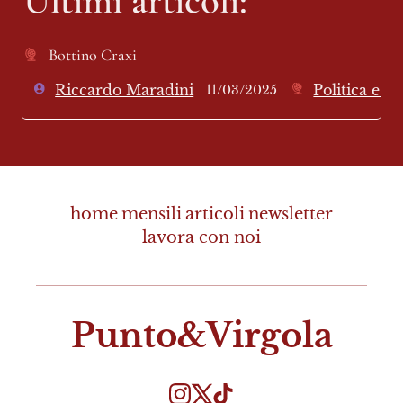
Bottino Craxi 
Riccardo Maradini
Politica e c
11/03/2025
home
mensili
articoli
newsletter
lavora con noi
Punto&Virgola