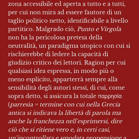
zona accessibile ed aperta a tutto e a tutti, 
per cui non mira ad essere fautore di un 
taglio politico netto, identificabile a livello 
partitico. Malgrado ciò, 
Punto e Virgola
non ha la pericolosa pretesa della  
neutralità, un paradigma utopico con cui si 
rischierebbe di ledere la capacità di 
giudizio critico dei lettori. Ragion per cui 
qualsiasi idea espressa, in modo più o 
meno esplicito, apparterrà sempre alla 
sensibilità degli autori stessi, di cui, come 
sopra detto, si assicura la totale παρρησία 
(
parresìa = termine con cui nella Grecia 
antica si indicava la libertà di parola ma 
anche la franchezza nell'esprimersi, dire 
ciò che si ritiene vero e, in certi casi, 
un'incontrollata e smodata propensione a 