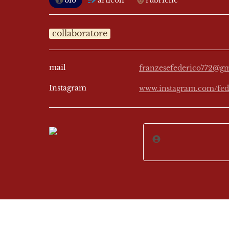
bio
articoli
rubriche
collaboratore
mail
franzesefederico772@g
Instagram
www.instagram.com/fede