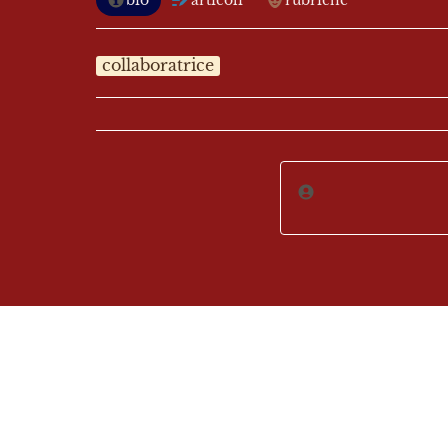
bio
articoli
rubriche
collaboratrice