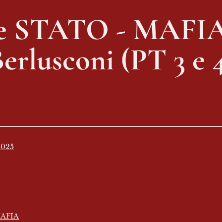
ve STATO - MAFIA:
erlusconi (PT 3 e 
2025
MAFIA