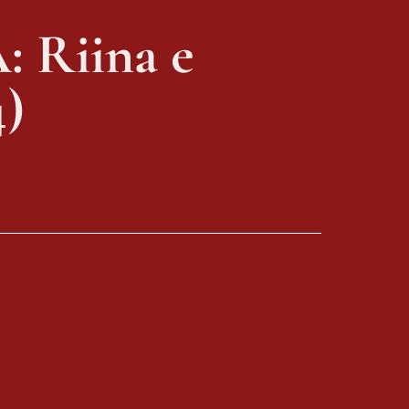
 Riina e 
4)