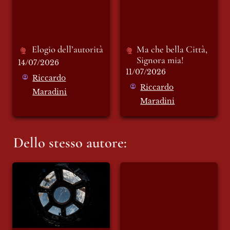
Elogio dell’autorità 
Ma che bella Città, 
Signora mia!
14/07/2026
11/07/2026
Riccardo
Riccardo
Maradini
Maradini
Dello stesso autore:
Artemis: verso una
Orbán out. E adesso
nuova casa
chi è davvero
Magyar?