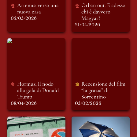
Artemis: verso una 
Orbán out. E adesso 
nuova casa
chi è davvero 
Magyar?
05/05/2026
21/04/2026
Hormuz, il nodo
Recensione del film
alla gola di Donald
“la grazia” di
Trump
Sorrentino
Hormuz, il nodo 
Recensione del film 
alla gola di Donald 
“la grazia” di 
Trump 
Sorrentino
08/04/2026
05/02/2026
L’ombra di Putin sul
Ombrelloni d’oro
cielo d’Europa