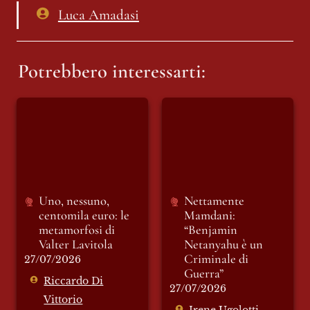
Luca Amadasi
Potrebbero interessarti:
Uno, nessuno,
Nettamente
centomila euro: le
Mamdani:
metamorfosi di
“Benjamin
Valter Lavitola
Netanyahu è un
Criminale di
Guerra”
Uno, nessuno, 
Nettamente 
centomila euro: le 
Mamdani: 
metamorfosi di 
“Benjamin 
Valter Lavitola
Netanyahu è un 
Criminale di 
27/07/2026
Guerra”
Riccardo Di
27/07/2026
Vittorio