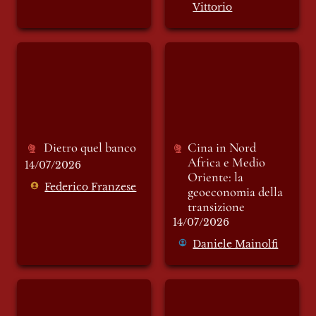
Vittorio
Dietro quel banco
Cina in Nord Africa
e Medio Oriente: la
geoeconomia della
transizione
Dietro quel banco
Cina in 
Nord 
Africa e Medio 
14/07/2026
Oriente: la 
Federico Franzese
geoeconomia della 
transizione
14/07/2026
Daniele Mainolfi
Elogio dell’autorità
Ma che bella Città,
Signora mia!